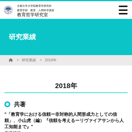
京都大学大学院教育学研究科
教育学部 教育・人間科学講座
教育哲学研究室
研究業績
研究業績
2018年
2018年
共著
"「教育学における信頼ー非対称的人間形成力としての信
頼」、小山虎（編）『信頼を考えるーリヴァイアサンから人
工知能まで』"