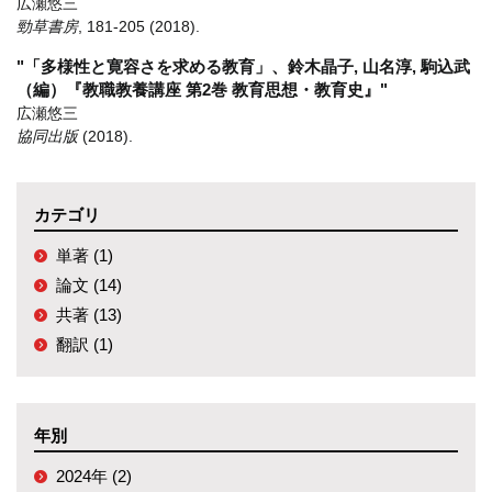
広瀬悠三
勁草書房
,
181-205
(2018)
.
"「多様性と寛容さを求める教育」、鈴木晶子, 山名淳, 駒込武
（編）『教職教養講座 第2巻 教育思想・教育史』"
広瀬悠三
協同出版
(2018)
.
カテゴリ
単著 (1)
論文 (14)
共著 (13)
翻訳 (1)
年別
2024年 (2)